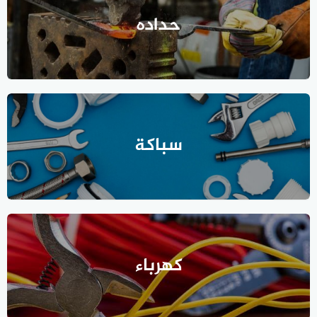
حداده
سباكة
كهرباء