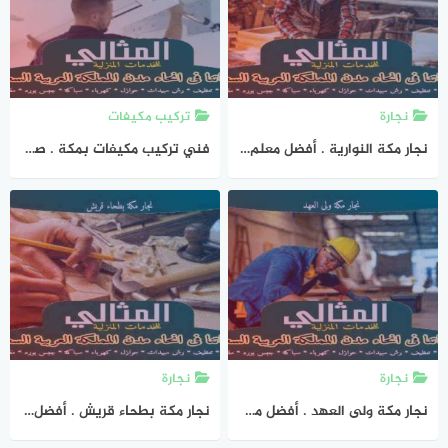
نجارة
تركيب مكيفات
نجار مكة النوارية . أفضل معلم نجارة بالنواريه 0543693221 المثالى للنجارة
فني تركيب مكيفات بمكة . صيانة مكيفات سبليت مكه بخصم 50% المثالى
نجارة
نجارة
نجار مكة ولى العهد . أفضل معلم نجارة ولي العهد 0543693221 المثالى للنجارة
نجار مكة بطحاء قريش . أفضل معلم نجارة ببطحاء قريش 0543693221 المثالى للنجارة