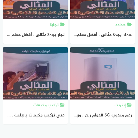
حداده
نجارة
حداد بجدة مثالى . أفضل معلم حداد فى جدة عام ٢٠٢٦ المثالى للحدادة
نجار بجدة مثالى . أفضل معلم نجارة فى جدة عام ٢٠٢٦ المثالى للنجارة
إنترنت
تركيب مكيفات
رقم مندوب 5G الدمام زين . موبايلى . stc . سلام 0541551885 المثالي
فني تركيب مكيفات بالباحة . صيانة مكيفات سبليت الباحه | المثالى للتكييفات