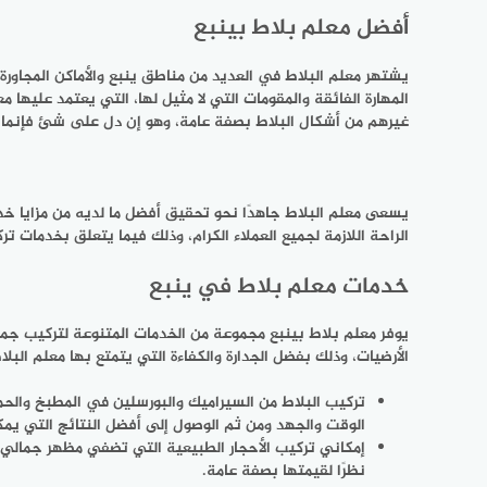
أفضل معلم بلاط بينبع
يشتهر معلم البلاط في العديد من مناطق ينبع والأماكن المجاو
المهارة الفائقة والمقومات التي لا مثيل لها، التي يعتمد عليها م
غيرهم من أشكال البلاط بصفة عامة، وهو إن دل على شئ فإنما يد
يسعى معلم البلاط جاهدًا نحو تحقيق أفضل ما لديه من مزايا خد
الراحة اللازمة لجميع العملاء الكرام، وذلك فيما يتعلق بخدمات ترك
خدمات معلم بلاط في ينبع
يوفر معلم بلاط بينبع مجموعة من الخدمات المتنوعة لتركيب جم
الأرضيات، وذلك بفضل الجدارة والكفاءة التي يتمتع بها معلم البل
تركيب البلاط من السيراميك والبورسلين في المطبخ والحما
الوقت والجهد ومن ثم الوصول إلى أفضل النتائج التي يمك
إمكاني تركيب الأحجار الطبيعية التي تضفي مظهر جمالي را
نظرًا لقيمتها بصفة عامة.