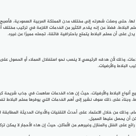
رة لها، حتى وصلت شهرته إلى مختلف مدن المملكة العربية السعودية، فأص
علم البلاط، فضلًا عن إنه يقدم الكثير من الخدمات اللازمة في تركيب مختلف أن
ل على أن معلم البلاط يتمتع باحترافية فائقة، تجعله مميزًا عن غيره.
مات، وذلك لأن هدفه الرئيسي لا ينصب نحو استغلال العملاء أو الحصول على
يب البلاط والأرضيات.
يع أنواع البلاط والأرضيات، حيث إن هذه الخدمات ساهمت في جذب شريحة كبي
اط، وبناءً على ذلك سوف نشير إلى أهم الخدمات التي يوفرها معلم البلاط تفصي
م، وذلك من خلال الاعتماد على أحدث التقنيات والأدوات الحديثة المطابقة ل
ن أن يحصل عليها العميل.
ئع على الفلل والمنازل وغيرهم من الأماكن، حيث إن هذه الأحجار لا يمكن ترك